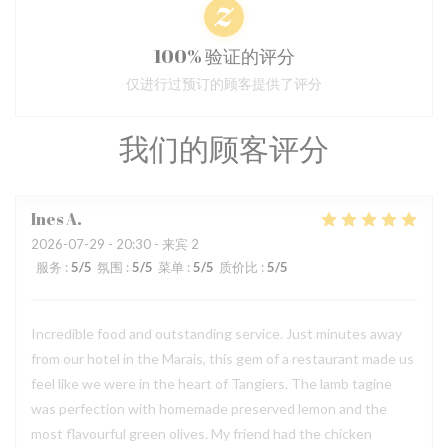
100% 验证的评分
仅进行过预订的顾客提供了评分
我们的顾客评分
Ines
A
2026-07-29
- 20:30 - 来宾 2
服务
:
5
/5
氛围
:
5
/5
菜单
:
5
/5
质价比
:
5
/5
Incredible food and outstanding service. Just minutes away
from our hotel in the Marais, this gem of a restaurant made us
feel like we were in the heart of Tangiers. The lamb tagine
was perfection with homemade preserved lemon and the
most flavourful green olives. My friend had the chicken