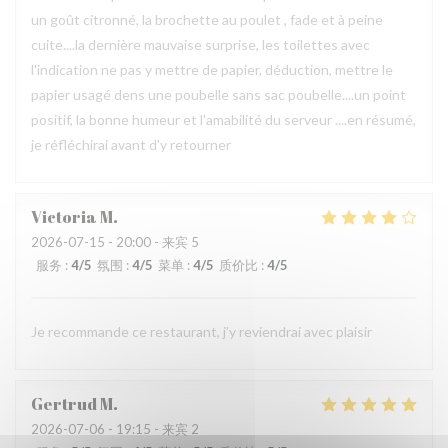
un goût citronné, la brochette au poulet , fade et à peine
cuite....la dernière mauvaise surprise, les toilettes avec
l'indication ne pas y mettre de papier, déduction, mettre le
papier usagé dens une poubelle sans sac poubelle....un point
positif, la bonne humeur et l'amabilité du serveur ....en résumé,
je réfléchirai avant d'y retourner
Victoria
M
2026-07-15
- 20:00 - 来宾 5
服务
:
4
/5
氛围
:
4
/5
菜单
:
4
/5
质价比
:
4
/5
Je recommande ce restaurant, j’y reviendrai avec plaisir
Gertrud
M
2026-07-06
- 19:15 - 来宾 2