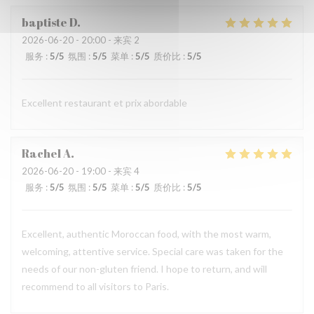
baptiste
D
2026-06-20
- 20:00 - 来宾 2
服务
:
5
/5
氛围
:
5
/5
菜单
:
5
/5
质价比
:
5
/5
Excellent restaurant et prix abordable
Rachel
A
2026-06-20
- 19:00 - 来宾 4
服务
:
5
/5
氛围
:
5
/5
菜单
:
5
/5
质价比
:
5
/5
Excellent, authentic Moroccan food, with the most warm,
welcoming, attentive service. Special care was taken for the
needs of our non-gluten friend. I hope to return, and will
recommend to all visitors to Paris.