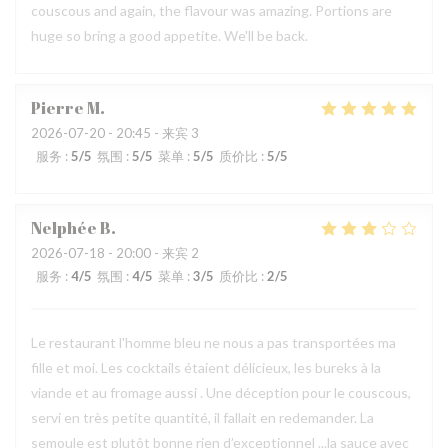
couscous and again, the flavour was amazing. Portions are
huge so bring a good appetite. We'll be back.
Pierre
M
2026-07-20
- 20:45 - 来宾 3
服务
:
5
/5
氛围
:
5
/5
菜单
:
5
/5
质价比
:
5
/5
Nelphée
B
2026-07-18
- 20:00 - 来宾 2
服务
:
4
/5
氛围
:
4
/5
菜单
:
3
/5
质价比
:
2
/5
Le restaurant l'homme bleu ne nous a pas transportées ma
fille et moi. Les cocktails étaient délicieux, les bureks à la
viande et au fromage aussi . Une déception pour le couscous,
servi en très petite quantité, il fallait en redemander. La
semoule est plutôt bonne rien d’exceptionnel ...la sauce avec