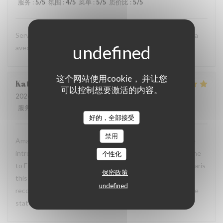
服务
:
5
/5
氛围
:
4
/5
菜单
:
5
/5
质价比
:
5
/5
Service impécable et une cuisine savoureuse. On reviendra
avec plaisir quand on sera à Paris la prochaine fois.
这个网站使用cookie， 并让您
Katrina
P
可以控制想要激活的内容。
2026-06-27
- 20:30 - 来宾 2
服务
:
5
/5
氛围
:
5
/5
菜单
:
5
/5
质价比
:
5
/5
好的，全部接受
禁用
Amazing food and friendly service! My husband and I were
introduced to this restaurant by friends when we first came
个性化
to Europe 4 years ago. Now, every time we take a trip to Paris
保密政策
this is always our favorite spot to dine at. Would highly
undefined
recommend to all of our friends and family back home in the
states :)