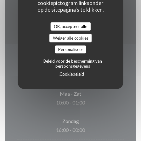
Card, Mobile payment, Zonder contact, Apple
cookiepictogram linksonder
op de sitepagina's te klikken.
Pay, Paiement Sans ContactPaiement Sans
Contact, Eurocard / Mastercard, Contant geld,
OK, accepteer alle
Visa, Debetkaart
Weiger alle cookies
Personaliseer
Openingstijden
Beleid voor de bescherming van
persoonsgegevens
Cookiebeleid
Maa
-
Zat
10:00 - 01:00
Zondag
16:00 - 00:00