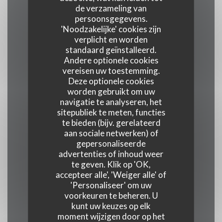
de verzameling van
persoonsgegevens.
Keuken
'Noodzakelijke' cookies zijn
verplicht en worden
Maghreb keuken, oostelijk, vers product,
standaard geïnstalleerd.
Eigengemaakt, Traditionele keuken, Marokkaans
Andere optionele cookies
vereisen uw toestemming.
Deze optionele cookies
Soort bedrijf
worden gebruikt om uw
Oosters traditioneel restaurant, Marokkaans
navigatie te analyseren, het
restaurant, Marokkaanse gastronomie,
sitepubliek te meten, functies
te bieden (bijv. gerelateerd
Restaurant traditionnel
aan sociale netwerken) of
gepersonaliseerde
Diensten
advertenties of inhoud weer
te geven. Klik op 'OK,
Geblokkeerde toegang, Private Hire,
accepteer alle', 'Weiger alle' of
Airconditioning, WIFI
'Personaliseer' om uw
voorkeuren te beheren. U
kunt uw keuzes op elk
Betaalmethoden
moment wijzigen door op het