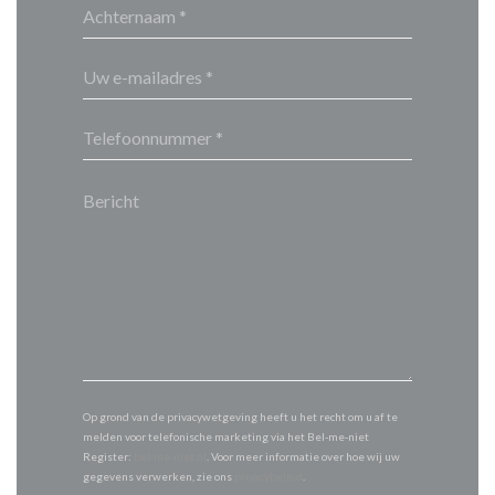
Op grond van de privacywetgeving heeft u het recht om u af te
melden voor telefonische marketing via het Bel-me-niet
Register:
bel-me-niet.nl
. Voor meer informatie over hoe wij uw
gegevens verwerken, zie ons
privacybeleid
.