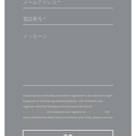
In accordance with data protection regulations, you have the right
to opt out of marketing communications. UK residents can
register with the Telephone Preference Service at
tpsonline.org.uk
. US residents can register at
donotcall.gov
. For
more information about how we process your data, please see our
privacy policy
.