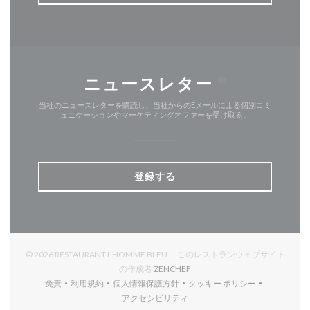
ニュースレター
*
当社のニュースレターを購読し、当社からのEメールによる個別コミ
ュニケーションやマーケティングオファーを受け取る。
登録する
© 2026 RESTAURANT L'HOMME BLEU — このレストランウェブサイト
((新しいウィンドウで開きます))
の作成者
ZENCHEF
免責
利用規約
個人情報保護方針
クッキー ポリシー
((新しいウィンドウで開きます))
((新しいウィンドウで開きます))
((新しいウィンドウで開きます))
((新しいウィンドウで開
アクセシビリティ
((新しいウィンドウで開きます))