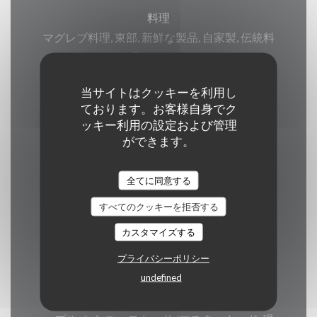
料理
マグレブ料理, 東部, 新鮮な製品, 自家製, 伝統料
理, モロッコ
当サイトはクッキーを利用し
ビジネスタイプ
ております。お客様自身でク
オリエンタルトラディショナルレストラン, モ
ッキー利用の設定および管理
ロッコ料理レストラン, モロッコの料理法,
ができます。
レストランの伝統
全てに同意する
サービス
すべてのクッキーを拒否する
バリアフリーアクセス, 貸し切り, エアコン, WI-
カスタマイズする
FI
プライバシーポリシー
undefined
ご利用可能なお支払い方法
モバイル決済, タッチ決済 クレジットカード, ア