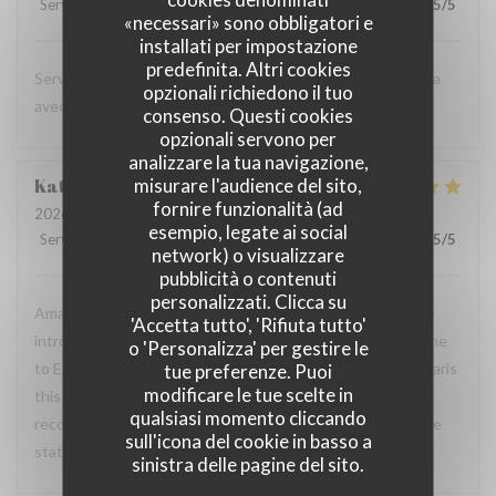
Servizio
:
5
/5
Atmosfera
:
4
/5
Cucina
:
5
/5
Qualità / Prezzo
:
5
/5
«necessari» sono obbligatori e
installati per impostazione
predefinita. Altri cookies
Service impécable et une cuisine savoureuse. On reviendra
opzionali richiedono il tuo
avec plaisir quand on sera à Paris la prochaine fois.
consenso. Questi cookies
opzionali servono per
analizzare la tua navigazione,
Katrina
P
misurare l'audience del sito,
fornire funzionalità (ad
2026-06-27
- 20:30 - Ospiti 2
esempio, legate ai social
Servizio
:
5
/5
Atmosfera
:
5
/5
Cucina
:
5
/5
Qualità / Prezzo
:
5
/5
network) o visualizzare
pubblicità o contenuti
personalizzati. Clicca su
Amazing food and friendly service! My husband and I were
'Accetta tutto', 'Rifiuta tutto'
introduced to this restaurant by friends when we first came
o 'Personalizza' per gestire le
to Europe 4 years ago. Now, every time we take a trip to Paris
tue preferenze. Puoi
modificare le tue scelte in
this is always our favorite spot to dine at. Would highly
qualsiasi momento cliccando
recommend to all of our friends and family back home in the
sull'icona del cookie in basso a
states :)
sinistra delle pagine del sito.