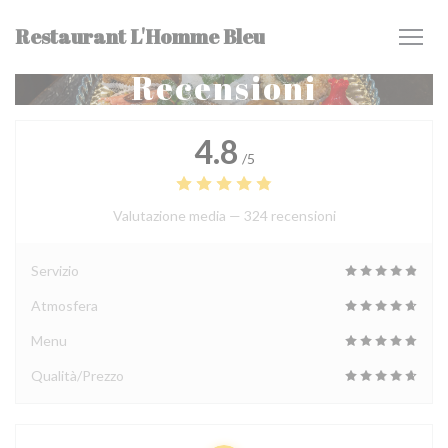
Personalizzazione delle tue scelte sui cookie
Restaurant L'Homme Bleu
Recensioni
4.8
/5
Valutazione media —
324 recensioni
Servizio
Atmosfera
Menu
Qualità/Prezzo