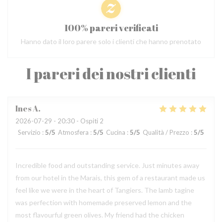
100% pareri verificati
Hanno dato il loro parere solo i clienti che hanno prenotato
I pareri dei nostri clienti
Ines
A
2026-07-29
- 20:30 - Ospiti 2
Servizio
:
5
/5
Atmosfera
:
5
/5
Cucina
:
5
/5
Qualità / Prezzo
:
5
/5
Incredible food and outstanding service. Just minutes away
from our hotel in the Marais, this gem of a restaurant made us
feel like we were in the heart of Tangiers. The lamb tagine
was perfection with homemade preserved lemon and the
most flavourful green olives. My friend had the chicken