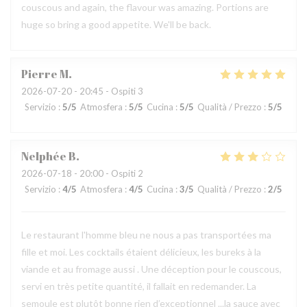
couscous and again, the flavour was amazing. Portions are
huge so bring a good appetite. We'll be back.
Pierre
M
2026-07-20
- 20:45 - Ospiti 3
Servizio
:
5
/5
Atmosfera
:
5
/5
Cucina
:
5
/5
Qualità / Prezzo
:
5
/5
Nelphée
B
2026-07-18
- 20:00 - Ospiti 2
Servizio
:
4
/5
Atmosfera
:
4
/5
Cucina
:
3
/5
Qualità / Prezzo
:
2
/5
Le restaurant l'homme bleu ne nous a pas transportées ma
fille et moi. Les cocktails étaient délicieux, les bureks à la
viande et au fromage aussi . Une déception pour le couscous,
servi en très petite quantité, il fallait en redemander. La
semoule est plutôt bonne rien d’exceptionnel ...la sauce avec