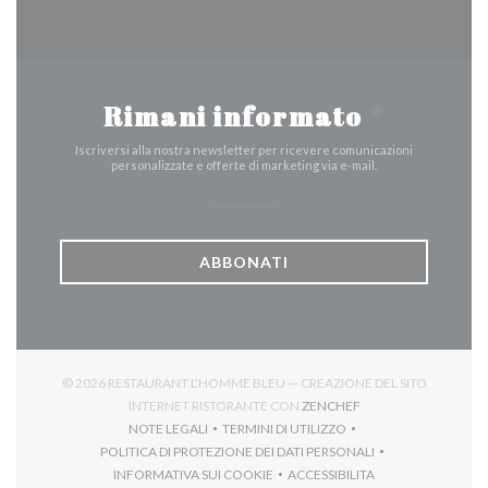
Rimani informato
*
Iscriversi alla nostra newsletter per ricevere comunicazioni
personalizzate e offerte di marketing via e-mail.
ABBONATI
© 2026 RESTAURANT L'HOMME BLEU — CREAZIONE DEL SITO
((APRE UNA NUOVA F
INTERNET RISTORANTE CON
ZENCHEF
NOTE LEGALI
TERMINI DI UTILIZZO
((APRE UNA NUOVA FINESTRA))
((APRE UNA NUOVA FINESTRA))
POLITICA DI PROTEZIONE DEI DATI PERSONALI
((APRE UNA NUOVA FINESTRA))
INFORMATIVA SUI COOKIE
ACCESSIBILITA
((APRE UNA NUOVA FINESTRA))
((APRE UNA NUOVA FINES