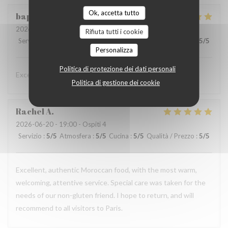
Ok, accetta tutto
baptiste
D
2026-06-20
- 20:00 - Ospiti 2
Rifiuta tutti i cookie
Servizio
:
5
/5
Atmosfera
:
5
/5
Cucina
:
5
/5
Qualità / Prezzo
:
5
/5
Personalizza
Politica di protezione dei dati personali
Excellent restaurant et prix abordable
Politica di gestione dei cookie
Rachel
A
2026-06-20
- 19:00 - Ospiti 4
Servizio
:
5
/5
Atmosfera
:
5
/5
Cucina
:
5
/5
Qualità / Prezzo
:
5
/5
Excellent, authentic Moroccan food, with the most warm,
welcoming, attentive service. Special care was taken for the
needs of our non-gluten friend. I hope to return, and will
recommend to all visitors to Paris.