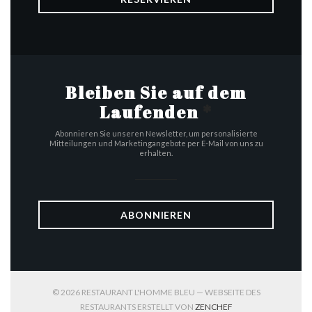
Bleiben Sie auf dem
Laufenden
*
Abonnieren Sie unseren Newsletter, um personalisierte
Mitteilungen und Marketingangebote per E-Mail von uns zu
erhalten.
ABONNIEREN
© 2026 RESTAURANT L'HOMME BLEU — WEBSEITE DES
((ÖFFNET EIN NEUES
RESTAURANTS ERSTELLT VON
ZENCHEF